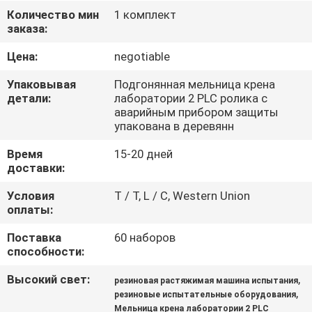
Количество мин
1 комплект
ПРОВЕРКА
заказа:
КАЧЕСТВА
Цена:
negotiable
Упаковывая
Подгонянная мельница крена
СВЯЖИТЕСЬ
детали:
лаборатории 2 PLC ролика с
аварийным прибором защиты
МЫ
упакована в деревянн
Время
15-20 дней
НОВОСТИ
доставки:
Условия
T / T, L / C, Western Union
СПРОСИТЕ
оплаты:
ЦИТАТУ
Поставка
60 наборов
способности:
VR
Высокий свет:
,
резиновая растяжимая машина испытания
,
резиновые испытательные оборудования
SHOW
Мельница крена лаборатории 2 PLC