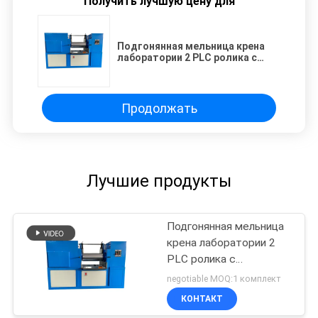
Получить лучшую цену для
Подгонянная мельница крена
лаборатории 2 PLC ролика с
аварийным прибором защиты
Продолжать
Лучшие продукты
Подгонянная мельница
крена лаборатории 2
PLC ролика с
аварийным прибором
negotiable MOQ:1 комплект
защиты
КОНТАКТ