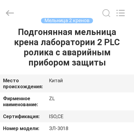
Zhongli
Instrument
Technology
Co.,
Ltd..
Мельница 2 кренов
All
Rights
Подгонянная мельница
ДОМ
Reserved.
крена лаборатории 2 PLC
ПРОДУКТЫ
ролика с аварийным
прибором защиты
РОЛИКИ
Место
Китай
происхождения:
О
НАС
Фирменное
ZL
наименование:
ПУТЕШЕСТВИЕ
Сертификация:
ISO,CE
ФАБРИКИ
Номер модели:
ЗЛ-3018