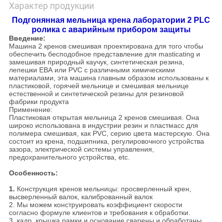
Характер продукции
Подгонянная мельница крена лаборатории 2 PLC
ролика с аварийным прибором защиты
Введение:
Машина 2 кренов смешивая проектирована для того чтобы
обеспечить бесподобное представление для masticating и
замешивая природный каучук, синтетическая резина,
лепешки ЕВА или PVC с различными химическими
материалами, эта машина главным образом использованы к
пластиковой, горячей мельнице и смешивая мельнице
естественной и синтетической резины для резиновой
фабрики продукта
Применение:
Пластиковая открытая мельница 2 кренов смешивая. Она
широко использована в индустрии резин и пластмасс для
полимера смешивая, как PVC, серию цвета мастерскую. Она
состоит из крена, подшипника, регулировочного устройства
зазора, электрической системы управления,
предохранительного устройства, etc.
Особенность:
1.
Конструкция кренов мельницы: просверленный крен,
высверленный валок, калиброванный валок
2. Мы можем конструировать коэффициент скорости
согласно формуле клиентов и требования к обработки.
3. кадр, крышка рамки и основание сварены и обработаны