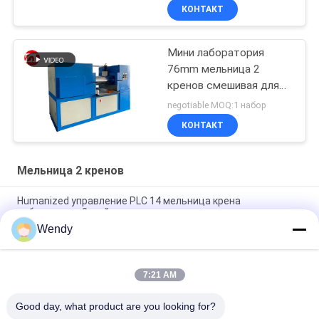
КОНТАКТ
Мини лаборатория
76mm мельница 2
кренов смешивая для
пластмассы
negotiable MOQ:1 набор
КОНТАКТ
Мельница 2 кренов
Humanized управление PLC 14 мельница крена
лаборатории 2 дюйма
Wendy
мельница крена 12inch 16inch 2 для пластикового и
резинового с пользой лаборатории
7:21 AM
мельница крена 14inch 2 для Masticating и замешивая
природного каучука
Good day, what product are you looking for?