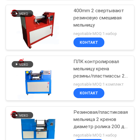
400mm 2 свертывают
резиновую смешивая
мельницу
negotiable MOQ:1 набор
КОНТАКТ
ПЛК контролировал
мельницу крена
резины/пластмассы 2,
мельницу лаборатории
negotiable MOQ:1 комплект
смешивая
КОНТАКТ
Резиновая/пластиковая
мельница 2 кренов
диаметр ролика 200 до
400 mm
negotiable MOQ:1 набор