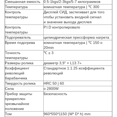
Смешанная емкость
0.5-1kgs/2-3kgs/5-7 килограммов
Температура
комнатная температура | ℃ 300
Контроль
Дисплей СИД, застегивает для того
температуры
чтобы установить входной сигнал
и значение выхода дисплея
Контроль
P.I.D контролировало
температуры
Подогреватель
цилиндрическая прессформа нагрета
Время подогрева
комнатная температура | ℃ 150 о
20min
Точность
℃ ± 3
температуры
Размеры ролика
диаметр 3,9" × L13.7»
Коэффициент
Стандартное 1:1.25 коэффициента
революций
революций
барабанчика
Твердость ролика
HRC 50 | 60
Сила
о 2800W
Прибор защиты
Безопасность
прикреплен
чрезвычайное
положение
Том
960*550*1150 (W* D* h) mm