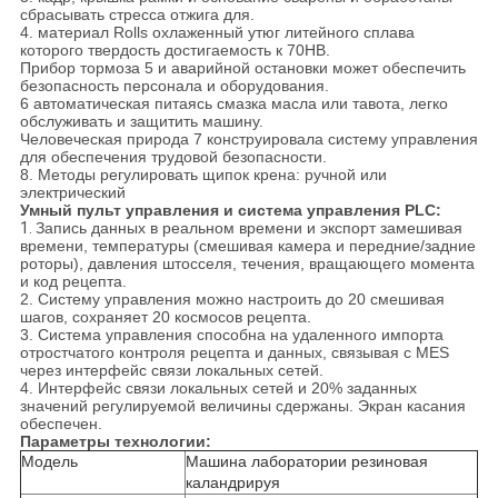
сбрасывать стресса отжига для.
4. материал Rolls охлаженный утюг литейного сплава
которого твердость достигаемость к 70HB.
Прибор тормоза 5 и аварийной остановки может обеспечить
безопасность персонала и оборудования.
6 автоматическая питаясь смазка масла или тавота, легко
обслуживать и защитить машину.
Человеческая природа 7 конструировала систему управления
для обеспечения трудовой безопасности.
8. Методы регулировать щипок крена: ручной или
электрический
Умный пульт управления и система управления PLC:
1.
Запись данных в реальном времени и экспорт замешивая
времени, температуры (смешивая камера и передние/задние
роторы), давления штосселя, течения, вращающего момента
и код рецепта.
2. Систему управления можно настроить до 20 смешивая
шагов, сохраняет 20 космосов рецепта.
3. Система управления способна на удаленного импорта
отростчатого контроля рецепта и данных, связывая с MES
через интерфейс связи локальных сетей.
4. Интерфейс связи локальных сетей и 20% заданных
значений регулируемой величины сдержаны. Экран касания
обеспечен.
Параметры технологии:
Модель
Машина лаборатории резиновая
каландрируя