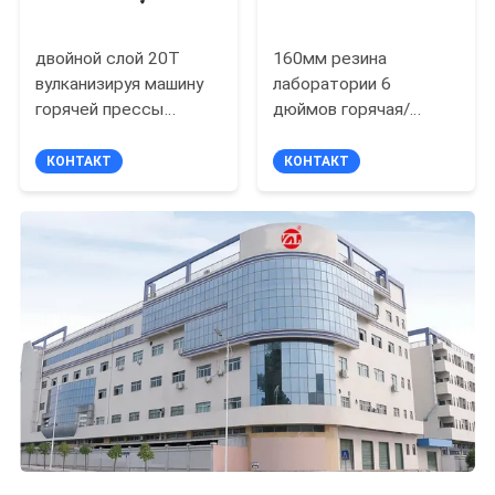
двойной слой 20T
160мм резина
вулканизируя машину
лаборатории 6
горячей прессы
дюймов горячая/
гидравлическую с
пластиковый
водяным
смеситель,
КОНТАКТ
КОНТАКТ
охлаждением
раскрывают
прокатный стан 2