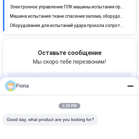
Машина эксплуатационного испытания сопротивления проникания столкновения шлема мотоцикла
Машина для испытания на сжатие шлема, оборудование для испытаний удельной работы разрыва перчаток безопасности
SNELLM2015 КАК машина испытания на абразивное изнашивание шлема безопасности старея танка шлемов NZS 2063 УЛЬТРАФИОЛЕТОВАЯ
Машина теста шлема безопасности AC220V высокотемпературная для продукции и осмотра
Оставьте сообщение
Мы скоро тебе перезвоним!
Fiona
1:39 PM
Good day, what product are you looking for?