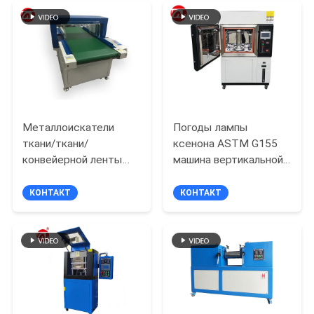
части сырья, 6-
сенсорным экраном"
значный ЖК-дисплей "
КАРТА
САЙТА
PRIVACY
POLICY
Металлоискатели
Погоды лампы
ткани/ткани/
ксенона ASTM G155
конвейерной ленты
машина вертикальной
игрушек
устойчивая испытывая
промышленные оптом
КОНТАКТ
КОНТАКТ