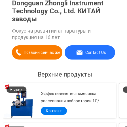
Dongguan Zhongli Instrument
Technology Co., Ltd. КИТАЙ
заводы
Фокус на развитии аппаратуры и
продукция на 16 лет
Позвони сейчас же.
Contact Us
Верхние продукты
Эффективные тестомесилка
рассеивания лаборатории 1Л/
смеситель Баньбуры экологический -
Контакт
дружелюбный
машина испытания на вибропрочность транспорта цифровой симуляции нагрузки 150kg для упаковывая продукта