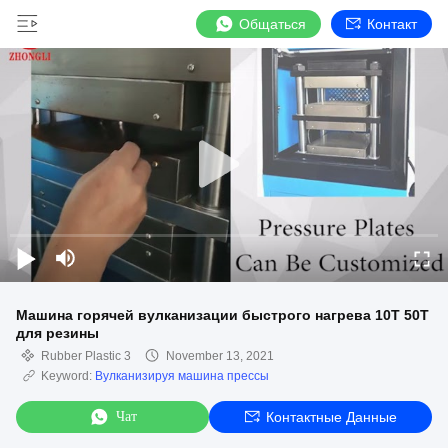
Общаться
Контакт
Машина горячей вулканизации быстрого нагрева 10T 50T
для резины
Rubber Plastic 3
November 13, 2021
Keyword:
Вулканизируя машина прессы
Чат
Контактные Данные