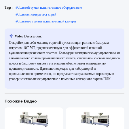
Tags:
#
Солевой туман испытательное оборудование
#
Соляная камера тест спрей
#
Солевого тумана испытательной камеры
Video Description:
Откройте для себя машину горячей вулканизации резины с быстрым
нагревом 10T 50T, предназначенную для эффективной и точной
вулканизации резиновых пластин. Благодаря электрическому управлению из
алюминиевого сплава промышленного класса, стабильной системе водяного
пресса и быстрому нагреву эта машина обеспечивает оптимальную
производительность. Идеально подходит для лабораторий и
промышленного применения, он предлагает настраиваемые параметры и
усовершенствованное управление с помощью сенсорного экрана ПЛК.
Похожие Видео