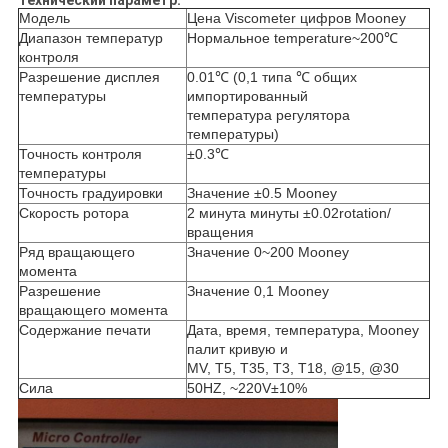
Технический параметр:
Модель
Цена Viscometer цифров Mooney
Диапазон температур
Нормальное temperature~200℃
контроля
Разрешение дисплея
0.01℃ (0,1 типа ℃ общих
температуры
импортированный
температура регулятора
температуры)
Точность контроля
±0.3℃
температуры
Точность градуировки
Значение ±0.5 Mooney
Скорость ротора
2 минута минуты ±0.02rotation/
вращения
Ряд вращающего
Значение 0~200 Mooney
момента
Разрешение
Значение 0,1 Mooney
вращающего момента
Содержание печати
Дата, время, температура, Mooney
палит кривую и
MV, T5, T35, T3, T18, @15, @30
Сила
50HZ, ~220V±10%