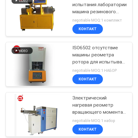
испытания лаборатории
машина резинового
резиновая прессуя для
negotiable MOQ:1 комплект
ПА ПК ПВК
КОНТАКТ
ISO6502 отсутствие
машины реометра
ротора для испытывая
резины
negotiable MOQ:1 НАБОР
КОНТАКТ
Электрический
нагревая реометр
вращающего момента
60ML плюс ряд 0-
negotiable MOQ:1 набор
300Nm вращающего
КОНТАКТ
момента смесителя