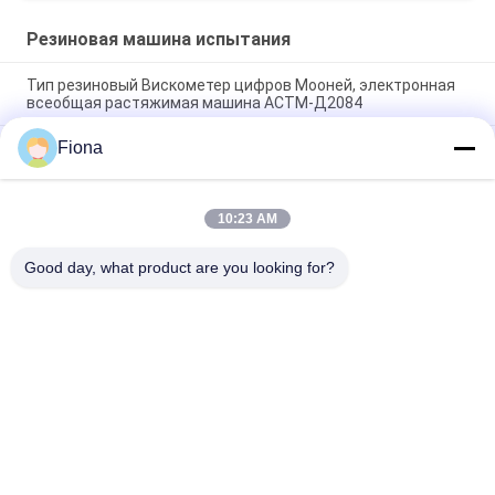
Резиновая машина испытания
Тип резиновый Вискометер цифров Мооней, электронная
всеобщая растяжимая машина АСТМ-Д2084
Fiona
Используемая лабораторией машина испытания
одиночного реометра управлением обломока резиновая
без ротора
10:23 AM
Машина испытания электронного Чарпы удара ИС0 180
механическая для резиновой пластмассы
Good day, what product are you looking for?
Популярные категории
Все
Резиновая Машина 
Вулканизируя 
Испытания
Машина Прессы
Универсальная 
Мельница 2 Кренов
Машина 
Тестирования