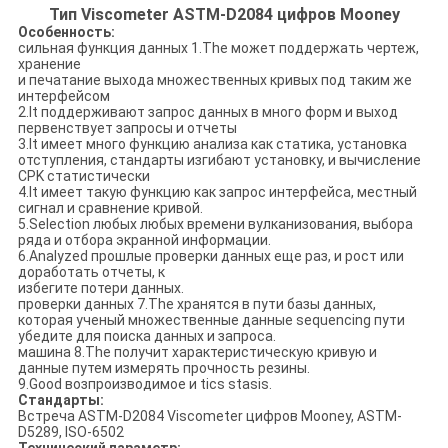
Тип Viscometer ASTM-D2084 цифров Mooney
Особенность:
сильная функция данных 1.The может поддержать чертеж,
хранение
и печатание выхода множественных кривых под таким же
интерфейсом
2.It поддерживают запрос данных в много форм и выход
первенствует запросы и отчеты
3.It имеет много функцию анализа как статика, установка
отступления, стандарты изгибают установку, и вычисление
CPK статистически
4.It имеет такую функцию как запрос интерфейса, местный
сигнал и сравнение кривой.
5.Selection любых любых времени вулканизования, выбора
ряда и отбора экранной информации.
6.Analyzed прошлые проверки данных еще раз, и рост или
доработать отчеты, к
избегите потери данных.
проверки данных 7.The хранятся в пути базы данных,
которая ученый множественные данные sequencing пути
убедите для поиска данных и запроса.
машина 8.The получит характеристическую кривую и
данные путем измерять прочность резины.
9.Good возпроизводимое и tics stasis.
Стандарты:
Встреча ASTM-D2084 Viscometer цифров Mooney, ASTM-
D5289, ISO-6502