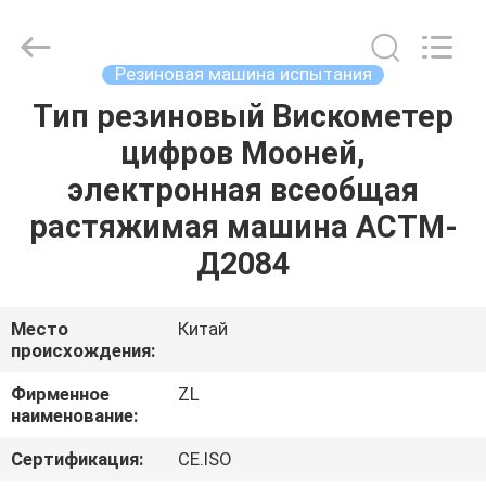
Zhongli
Instrument
Technology
Co.,
Ltd..
Резиновая машина испытания
All
Rights
Тип резиновый Вискометер
ДОМ
Reserved.
цифров Мооней,
ПРОДУКТЫ
электронная всеобщая
растяжимая машина АСТМ-
РОЛИКИ
Д2084
О
Место
Китай
происхождения:
НАС
Фирменное
ZL
наименование:
ПУТЕШЕСТВИЕ
ФАБРИКИ
Сертификация:
CE.ISO