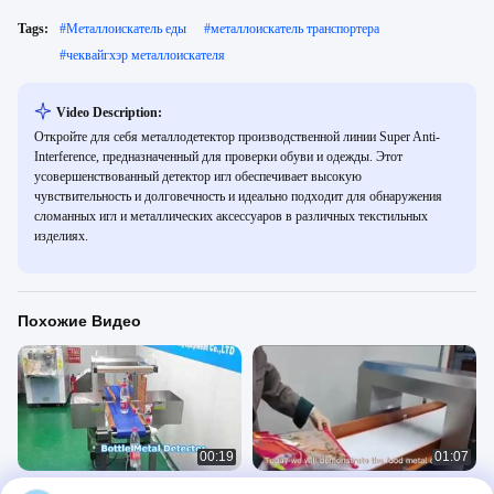
Tags:
#
Металлоискатель еды
#
металлоискатель транспортера
#
чеквайгхэр металлоискателя
Video Description:
Откройте для себя металлодетектор производственной линии Super Anti-
Interference, предназначенный для проверки обуви и одежды. Этот
усовершенствованный детектор игл обеспечивает высокую
чувствительность и долговечность и идеально подходит для обнаружения
сломанных игл и металлических аксессуаров в различных текстильных
изделиях.
Похожие Видео
00:19
01:07
Металлоискатель для бутылок
Металлический детектор для