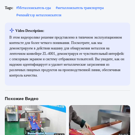
Tags:
#
Металлоискатель еды
#
металлоискатель транспортера
#
чеквайгхэр металлоискателя
Video Description:
В этом видеоролике решение представлено в типичном эксплуатационном
контексте для более четкого понимания. Посмотрите, как мы
демонстрируем в действии машину для обнаружения металлов на
ленточном конвейере ZL-4001, демонстрируя ее чувствительный интерфейс
с сенсорным экраном и систему отбраковки толкателей. Вы увидите, как он
надежно идентифицирует и удаляет металлические загрязнения из
различных пищевых продуктов на производственной линии, обеспечивая
контроль качества.
Похожие Видео