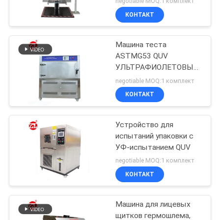
negotiable MOQ:1 комплект
КОНТАКТ
Машина теста
ASTMG53 QUV
УЛЬТРАФИОЛЕТОВЫЕ
в краске и покрытиях,
negotiable MOQ:1 комплект
автомобильный,
КОНТАКТ
пластмассах Etc
Устройство для
испытаний упаковки с
УФ-испытанием QUV
negotiable MOQ:1 комплект
КОНТАКТ
Машина для лицевых
щитков гермошлема,