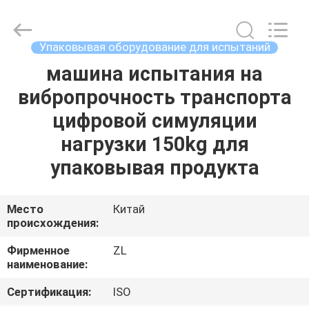
Zhongli
Instrument
Technology
Co.,
Ltd..
Упаковывая оборудование для испытаний
All
Rights
машина испытания на
ДОМ
Reserved.
вибропрочность транспорта
ПРОДУКТЫ
цифровой симуляции
нагрузки 150kg для
РОЛИКИ
упаковывая продукта
О
Место
Китай
происхождения:
НАС
Фирменное
ZL
наименование:
ПУТЕШЕСТВИЕ
ФАБРИКИ
Сертификация:
ISO