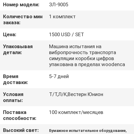
Номер модели:
ЗЛ-9005
ПРОВЕРКА
Количество мин
1 комплект
КАЧЕСТВА
заказа:
Цена:
1500 USD / SET
СВЯЖИТЕСЬ
Упаковывая
Машина испытания на
МЫ
детали:
вибропрочность транспорта
симуляции коробки цифров
упакована в пределах woodenca
НОВОСТИ
Время
5-7 дней
доставки:
СПРОСИТЕ
Условия
Т/Т,Л/К,Вестерн Юнион
ЦИТАТУ
оплаты:
Поставка
100 комплект/месяцев
способности:
VR
SHOW
Высокий свет:
,
Бумажное испытательное оборудование