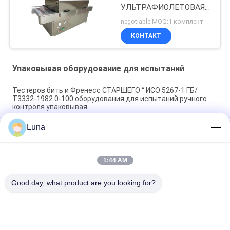
УЛЬТРАФИОЛЕТОВАЯ
машина теста печи
negotiable MOQ:1 комплект
стерилизации
КОНТАКТ
ультрафиолетового
излучения
УЛЬТРАФИОЛЕТОВАЯ
Упаковывая оборудование для испытаний
стерилизатора
Тестеров бить и Френесс СТАРШЕГО ° ИСО 5267-1 ГБ/
Т3332-1982 0-100 оборудования для испытаний ручного
контроля упаковывая
Luna
вызревание лампы камеры ускоренного испытания на
атмосферостойкость 20W УЛЬТРАФИОЛЕТОВОЕ
устойчивое
1:44 AM
Квадратный тип ускорил ход выдерживать тест
ультрафиолетового света камеры ASTMG53-77
Good day, what product are you looking for?
Популярные категории
Все