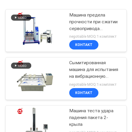
Машина предела
прочности при сжатии
сервопривода
компьютера
negotiable MOQ:1 комплект
общеэкранная
КОНТАКТ
упаковывая испытывая
Сымитированная
машина для испытания
на вибрационную
стойкость перехода
negotiable MOQ:1 комплект
КОНТАКТ
Машина теста удара
падения пакета 2-
крыла