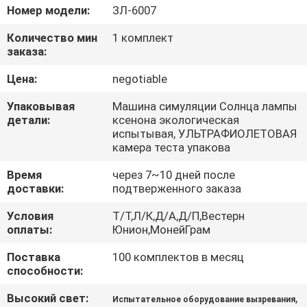
Номер модели:
ЗЛ-6007
ПРОВЕРКА
Количество мин
1 комплект
КАЧЕСТВА
заказа:
Цена:
negotiable
СВЯЖИТЕСЬ
Упаковывая
Машина симуляции Солнца лампы
МЫ
детали:
ксенона экологическая
испытывая, УЛЬТРАФИОЛЕТОВАЯ
камера теста упакова
НОВОСТИ
Время
через 7~10 дней после
доставки:
подтверженного заказа
СПРОСИТЕ
Условия
Т/Т,Л/К,Д/А,Д/П,Вестерн
ЦИТАТУ
оплаты:
Юнион,МонейГрам
Поставка
100 комплектов в месяц
способности:
VR
SHOW
Высокий свет:
,
Испытательное оборудование вызревания