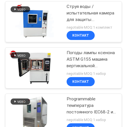
Струя воды /
испытательная камера
для защиты
окружающей среды
negotiable MOQ:1 комплект
КОНТАКТ
Погоды лампы ксенона
ASTM G155 машина
вертикальной
устойчивая испытывая
negotiable MOQ:1 набор
КОНТАКТ
Programmable
температура
постоянного IEC68-2 и
машина влажности
negotiable MOQ:1 набор