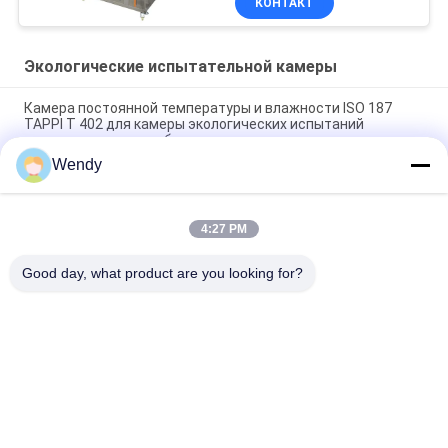
КОНТАКТ
Экологические испытательной камеры
Камера постоянной температуры и влажности ISO 187
TAPPI T 402 для камеры экологических испытаний
кондиционирования бумаги
Wendy
Сухой и влажный составной Nss Aass Cass камеры 60L
120L коррозийного испытания брызг соли
4:27 PM
Настольная камера теста влажности температуры,
камера экологического теста Benchtop
Good day, what product are you looking for?
Популярные категории
Все
Резиновая Машина 
Вулканизируя 
Испытания
Машина Прессы
Универсальная 
Мельница 2 Кренов