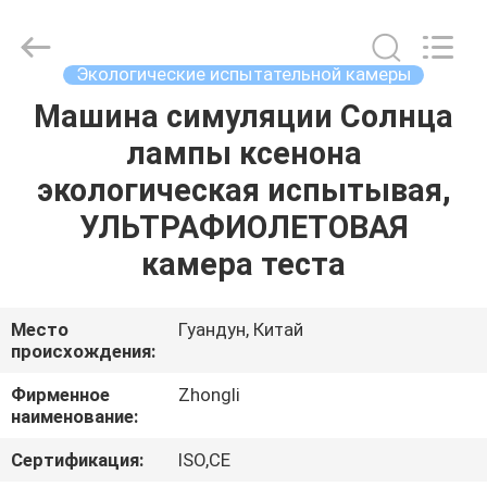
Zhongli
Instrument
Technology
Co.,
Ltd..
Экологические испытательной камеры
All
Rights
Машина симуляции Солнца
ДОМ
Reserved.
лампы ксенона
ПРОДУКТЫ
экологическая испытывая,
УЛЬТРАФИОЛЕТОВАЯ
РОЛИКИ
камера теста
О
Место
Гуандун, Китай
происхождения:
НАС
Фирменное
Zhongli
наименование:
ПУТЕШЕСТВИЕ
ФАБРИКИ
Сертификация:
ISO,CE