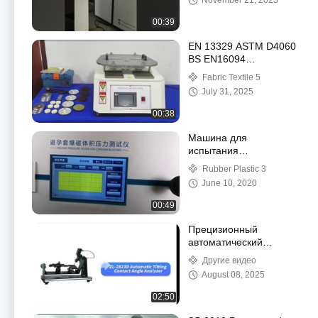
November 21, 2023
обнаружения металла
в багаже
00:39
EN 13329 ASTM D4060
BS EN16094
Мартиндейл
Fabric Textile 5
абразионный тестер
July 31, 2025
для деревянных полов
Мартиндейл
00:38
абразионная машина
Машина для
испытания
презервативов на
Rubber Plastic 3
разрыв
June 10, 2020
00:49
Прецизионный
автоматический
измеритель угла
Другие видео
смачивания капли
August 08, 2025
воды
02:50