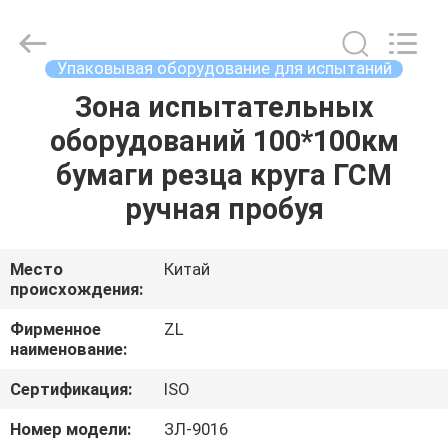
Zhongli
Instrument
Technology
Co.,
Ltd..
Упаковывая оборудование для испытаний
All
Rights
Зона испытательных
ДОМ
Reserved.
оборудований 100*100км
ПРОДУКТЫ
бумаги резца круга ГСМ
ручная пробуя
РОЛИКИ
Место
Китай
происхождения:
О
НАС
Фирменное
ZL
наименование:
ПУТЕШЕСТВИЕ
Сертификация:
ISO
ФАБРИКИ
Номер модели:
ЗЛ-9016