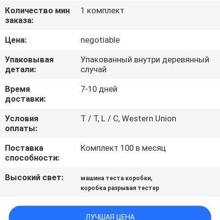
Количество мин
1 комплект
ПРОВЕРКА
заказа:
КАЧЕСТВА
Цена:
negotiable
Упаковывая
Упакованный внутри деревянный
СВЯЖИТЕСЬ
детали:
случай
МЫ
Время
7-10 дней
доставки:
НОВОСТИ
Условия
T / T, L / C, Western Union
оплаты:
СПРОСИТЕ
Поставка
Комплект 100 в месяц
способности:
ЦИТАТУ
Высокий свет:
,
машина теста коробки
коробка разрывая тестер
VR
SHOW
ЛУЧШАЯ ЦЕНА