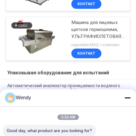
КОНТАКТ
Машина для лицевых
щитков гермошлема,
УЛЬТРАФИОЛЕТОВАЯ
машина теста печи
negotiable MOQ:1 комплект
стерилизации
КОНТАКТ
ультрафиолетового
излучения
УЛЬТРАФИОЛЕТОВАЯ
Упаковывая оборудование для испытаний
стерилизатора
Автоматический анализатор проницаемости водяного
пара для фильма, алюминиевой фольги
Wendy
ASTM D642 гофрировало тестер обжатия толкотни
картонной коробки устойчивый
3:33 AM
ИСО3036 сетноой-аналогов тип тестер прочности Пьерсе
картона/анти- представление публично разоблачения
Good day, what product are you looking for?