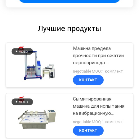
Лучшие продукты
Машина предела
прочности при сжатии
сервопривода
компьютера
negotiable MOQ:1 комплект
общеэкранная
КОНТАКТ
упаковывая испытывая
Сымитированная
машина для испытания
на вибрационную
стойкость перехода
negotiable MOQ:1 комплект
КОНТАКТ