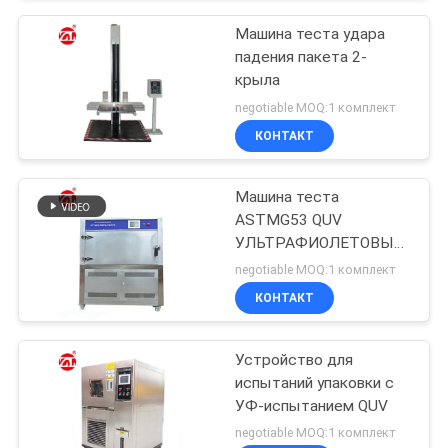
Машина теста удара
падения пакета 2-
крыла
negotiable MOQ:1 комплект
КОНТАКТ
Машина теста
ASTMG53 QUV
УЛЬТРАФИОЛЕТОВЫЕ
в краске и покрытиях,
negotiable MOQ:1 комплект
автомобильный,
КОНТАКТ
пластмассах Etc
Устройство для
испытаний упаковки с
УФ-испытанием QUV
negotiable MOQ:1 комплект