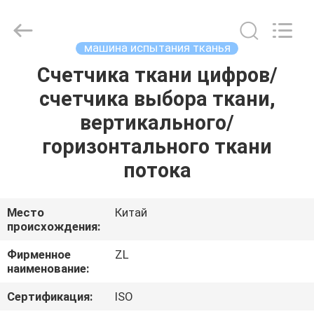
Zhongli
Instrument
Technology
Co.,
Ltd..
машина испытания тканья
All
Rights
Счетчика ткани цифров/
ДОМ
Reserved.
счетчика выбора ткани,
ПРОДУКТЫ
вертикального/
горизонтального ткани
РОЛИКИ
потока
О
Место
Китай
происхождения:
НАС
Фирменное
ZL
наименование:
ПУТЕШЕСТВИЕ
ФАБРИКИ
Сертификация:
ISO