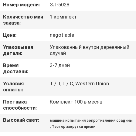
Номер модели:
ЗЛ-5028
ПРОВЕРКА
Количество мин
1 комплект
КАЧЕСТВА
заказа:
Цена:
negotiable
СВЯЖИТЕСЬ
Упаковывая
Упакованный внутри деревянный
МЫ
детали:
случай
Время
3-7 дней
НОВОСТИ
доставки:
Условия
T / T, L / C, Western Union
оплаты:
СПРОСИТЕ
ЦИТАТУ
Поставка
Комплект 100 в месяц
способности:
Высокий свет:
VR
машина испытания сопротивления ссадины
,
Тестер закрутки пряжи
SHOW