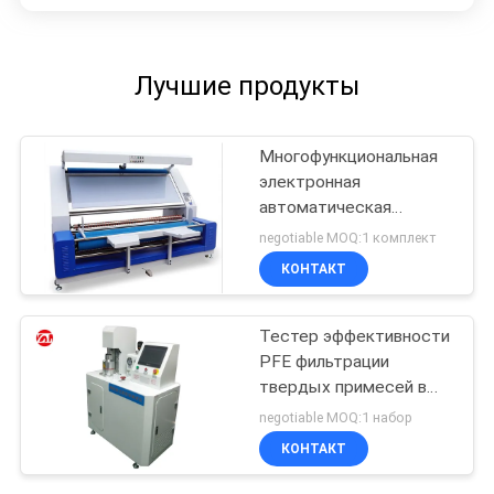
Лучшие продукты
Многофункциональная
электронная
автоматическая
машина осмотра ткани
negotiable MOQ:1 комплект
края
КОНТАКТ
Тестер эффективности
PFE фильтрации
твердых примесей в
атмосфере 1KW
negotiable MOQ:1 набор
КОНТАКТ