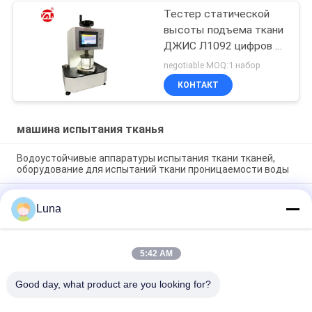
Тестер статической
высоты подъема ткани
ДЖИС Л1092 цифров с
экраном касания ЛКД
negotiable MOQ:1 набор
КОНТАКТ
машина испытания тканья
Водоустойчивые аппаратуры испытания ткани тканей,
оборудование для испытаний ткани проницаемости воды
Полностью автоматический тестер проницаемости
Luna
воздуха ткани, отсутствие обесцвечивание и отсутствие
оксидация
Автоматическая машина для проката нетканой ткани с
5:42 AM
системой управления краями оборудование для проверки
ткани
Good day, what product are you looking for?
Популярные категории
Все