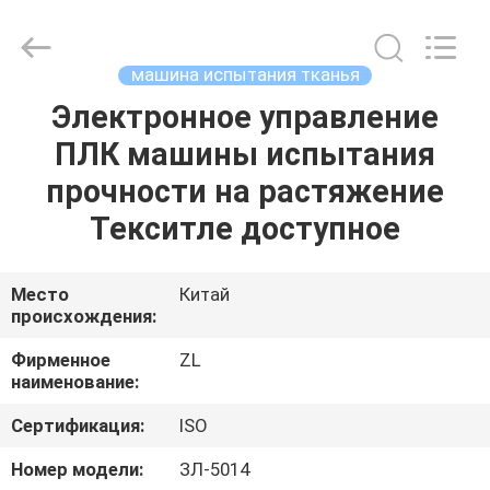
Zhongli
Instrument
Technology
Co.,
Ltd..
машина испытания тканья
All
Rights
Электронное управление
ДОМ
Reserved.
ПЛК машины испытания
ПРОДУКТЫ
прочности на растяжение
Текситле доступное
РОЛИКИ
Место
Китай
происхождения:
О
НАС
Фирменное
ZL
наименование:
ПУТЕШЕСТВИЕ
Сертификация:
ISO
ФАБРИКИ
Номер модели:
ЗЛ-5014