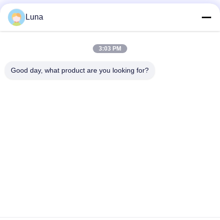
Полностью автоматический тестер проницаемости
Luna
воздуха ткани, отсутствие обесцвечивание и отсутствие
оксидация
Автоматическая машина для проката нетканой ткани с
3:03 PM
системой управления краями оборудование для проверки
ткани
Good day, what product are you looking for?
Популярные категории
Все
Резиновая Машина 
Вулканизируя 
Испытания
Машина Прессы
Универсальная 
Мельница 2 Кренов
Машина 
Тестирования
Растяжимая 
Смеситель Banbury
Машина Испытания
Машина Детектора 
Экологические 
Металла
Испытательной 