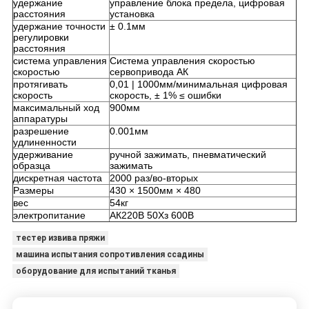
удержание
управление блока предела, цифровая
расстояния
установка
удержание точности
± 0.1мм
регулировки
расстояния
система управления
Система управления скоростью
скоростью
сервопривода АК
протягивать
0,01 | 1000мм/минимальная цифровая
скорость
скорость, ± 1% ≤ ошибки
максимальный ход
900мм
аппаратуры
разрешение
0.001мм
удлиненности
удерживание
ручной зажимать, пневматический
образца
зажимать
дискретная частота
2000 раз/во-вторых
Размеры
430 × 1500мм × 480
вес
54кг
электропитание
АК220В 50Хз 600В
тестер извива пряжи
машина испытания сопротивления ссадины
оборудование для испытаний тканья