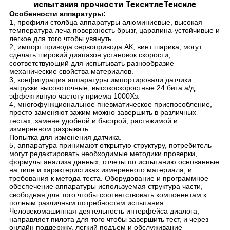
испытания прочности ТекситлеТенсиле
Особенности аппаратуры:
1, профили столбца аппаратуры алюминиевые, высокая
температура леча поверхность брызг, царапина-устойчивые и
легкое для того чтобы увянуть.
2, импорт привода сервопривода АК, винт шарика, могут
сделать широкий диапазон установок скорости,
соответствующий для испытывать разнообразие
механические свойства материалов.
3, конфигурация аппаратуры импортировали датчики
нагрузки высокоточные, высокоскоростные 24 бита а/д,
эффективную частоту приема 1000Хз.
4, многофункциональное пневматическое приспособление,
просто заменяют зажим можно завершить в различных
тестах, замене удобной и быстрой, растяжимой и
измеренном разрывать
Попытка для изменения датчика.
5, аппаратура принимают открытую структуру, потребитель
могут редактировать необходимые методики проверки,
формулы анализа данных, отчеты по испытанию основанные
на типе и характеристиках измеренного материала, и
требования к метода теста. Оборудование и программное
обеспечение аппаратуры используемая структура части,
свободная для того чтобы соответствовать компонентам к
полным различным потребностям испытания.
Человекомашинная деятельность интерфейса диалога,
направляет пилота для того чтобы завершить тест, и через
онлайн поддержку, легкий подъем и обслуживание