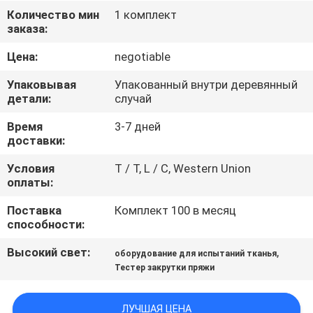
Количество мин
1 комплект
ПРОВЕРКА
заказа:
КАЧЕСТВА
Цена:
negotiable
Упаковывая
Упакованный внутри деревянный
СВЯЖИТЕСЬ
детали:
случай
МЫ
Время
3-7 дней
доставки:
НОВОСТИ
Условия
T / T, L / C, Western Union
оплаты:
СПРОСИТЕ
Поставка
Комплект 100 в месяц
способности:
ЦИТАТУ
Высокий свет:
,
оборудование для испытаний тканья
Тестер закрутки пряжи
VR
SHOW
ЛУЧШАЯ ЦЕНА