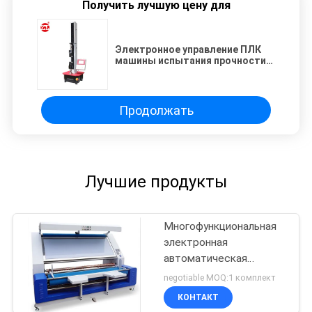
Получить лучшую цену для
Электронное управление ПЛК
машины испытания прочности
на растяжение Текситле
доступное
Продолжать
Лучшие продукты
Многофункциональная
электронная
автоматическая
машина осмотра ткани
negotiable MOQ:1 комплект
края
КОНТАКТ