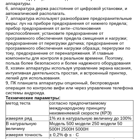
аппаратуры.
6, аппаратура держа расстояние от цифровой установки, и
автоматический располагать.
7, аппаратура используют разнообразие предохранительные
меры: луч на приборе предохранения от нижнего предела;
прибор предохранения от анти--столкновения
приспособления; установите предохранение от
программного обеспечения предела смещения и нагрузки;
предохранение от перегрузки датчика; предохранение от
программного обеспечения нагрузки образца; перегрузки по
току, предохранение от перенапряжения. И главные
компоненты для контроля в реальном времени. Поэтому,
польза более безопасного и более надежного оборудования
8, хозяин аппаратуры используя управление экрана касания,
интуитивная деятельность простая, и встроенный принтер,
легкий для использования.
9, ПК планшета аппаратуры опционный, беспроводная
операция по контролю вифи или через управление телефона
системы андроида.
Технические параметры:
метод теста
согласно предпочитаемому
международному принципу
неизменяемой скорости (КРЭ)
измеряя ряд
1% из в натуральную величину до 100%
В натуральную
Модель 500 модели 250 модели 50
величину
500Н 2500Н 5000Н
измеряя точность
± 0,2% ф ≤ · С