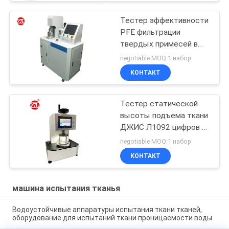
Тестер эффективности
PFE фильтрации
твердых примесей в
атмосфере 1KW
negotiable MOQ:1 набор
КОНТАКТ
Тестер статической
высоты подъема ткани
ДЖИС Л1092 цифров с
экраном касания ЛКД
negotiable MOQ:1 набор
КОНТАКТ
машина испытания тканья
Водоустойчивые аппаратуры испытания ткани тканей,
оборудование для испытаний ткани проницаемости воды