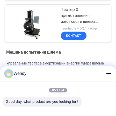
Тестер 0
представления
жесткости шлема
экрана касания PLC
negotiable MOQ:1 набор
GB24429 | 2000N
КОНТАКТ
Машина испытания шлема
Управление тестера амортизации энергии удара шлема
мотоцикла электрическое
Wendy
Сопротивление шлема мотоцикла к тестеру проникания с
NELLM2015 КАК NZS 2063
8:21 PM
Аппаратура визуального поля шлема мотоцикла
цифрового дисплея СИД измеряя
Good day, what product are you looking for?
Популярные категории
Все