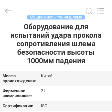
Zhongli
Instrument
Technology
Co.,
Ltd..
Машина испытания шлема
All
Rights
Оборудование для
ДОМ
Reserved.
испытаний удара прокола
ПРОДУКТЫ
сопротивления шлема
безопасности высоты
РОЛИКИ
1000мм падения
О
Место
Китай
происхождения:
НАС
Фирменное
ZL
наименование:
ПУТЕШЕСТВИЕ
ФАБРИКИ
Сертификация:
ISO