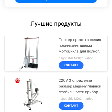
Лучшие продукты
Тестер представления
проникания шлема
мотоцикла для полного
или половинного шлема
negotiable MOQ:1 набор
КОНТАКТ
220V 3 определяет
размер машину главной
стабильности прибора
отладки шлема
negotiable MOQ:1 набор
прессформ испытывая
КОНТАКТ