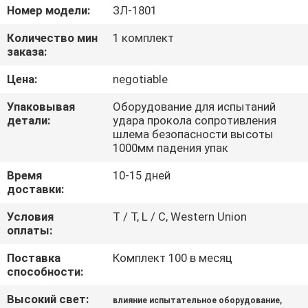
Номер модели:
ЗЛ-1801
ПРОВЕРКА
Количество мин
1 комплект
КАЧЕСТВА
заказа:
Цена:
negotiable
СВЯЖИТЕСЬ
Упаковывая
Оборудование для испытаний
МЫ
детали:
удара прокола сопротивления
шлема безопасности высоты
1000мм падения упак
НОВОСТИ
Время
10-15 дней
доставки:
СПРОСИТЕ
Условия
T / T, L / C, Western Union
ЦИТАТУ
оплаты:
Поставка
Комплект 100 в месяц
способности:
VR
SHOW
Высокий свет:
,
влияние испытательное оборудование